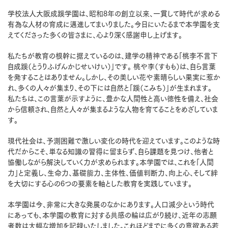
学校法人大阪成蹊学園は、昭和8年の創立以来、一貫して時代が求める
有為な人材の育成に邁進してまいりました。今日にいたるまで本学園を支
えてくださった多くの皆さまに、心より深く感謝申し上げます。
私たちが教育の根幹に据えているのは、建学の精神である「桃李不言下
自成蹊（とうりふげんかじせいけい）」です。 桃や李（すもも）は、自ら言葉
を発することはありません。しかし、その美しい花や素晴らしい果実に惹か
れ、多くの人々が集まり、その下には自然と「蹊（こみち）」が生まれます。
私たちは、この言葉が示すように、豊かな人間性と高い徳性を備え、社会
から信頼され、自然と人々が集まるような人物を育てることをめざしていま
す。
現代社会は、予測困難で激しい変化の時代を迎えています。このような時
代だからこそ、単なる知識の習得に留まらず、自ら課題を見つけ、他者と
協働しながら解決していく力が求められます。本学園では、これを「人間
力」と定義し、生命力、基礎能力、主体性、価値判断力、向上心、そして絆
を大切にする心の6つの要素を軸とした教育を実践しています。
本学園は今、非常に大きな発展のなかにあります。人口減少という時代
にあっても、本学園の教育に対する共感の輪は広がり続け、近年の志願
者数は大幅な増加を記録いたしました。これほどまでに多くの意欲ある若